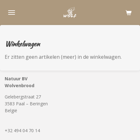
Ga
direct
naar
de
hoofdinhoud
Winkelwagen
Er zitten geen artikelen (meer) in de winkelwagen.
Natuur BV
Wolvenbrood
Gelebergstraat 27
3583 Paal – Beringen
België
+32 494 04 70 14